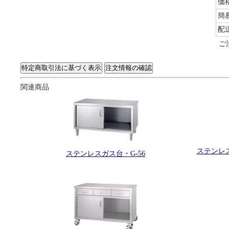
価
簡
配
ご
関連商品
ステンレス
ステンレスガス台・G-56