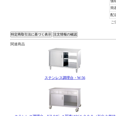
価
簡
配
ご
関連商品
ステンレス調理台・W-56