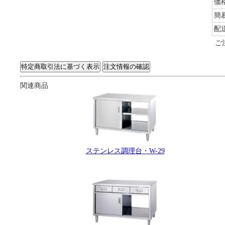
価
簡
配
ご
関連商品
ステンレス調理台・W-29