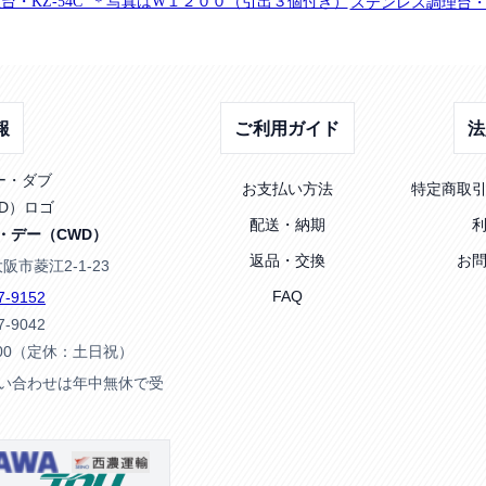
台・KZ-54C ＊写真はW１２００（引出３個付き）
ステンレス調理台・K
報
ご利用ガイド
法
お支払い方法
特定商取
配送・納期
・デー（CWD）
返品・交換
お
大阪市菱江2-1-23
FAQ
7-9152
7-9042
:00（定休：土日祝）
問い合わせは年中無休で受