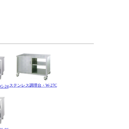
ステンレス調理台・W-27C
-24