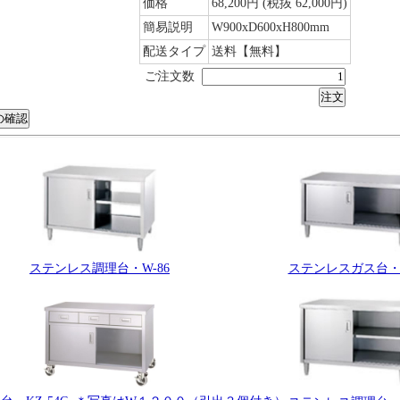
価格
68,200円
(税抜 62,000円)
簡易説明
W900xD600xH800mm
配送タイプ
送料【無料】
ご注文数
ステンレス調理台・W-86
ステンレスガス台・G